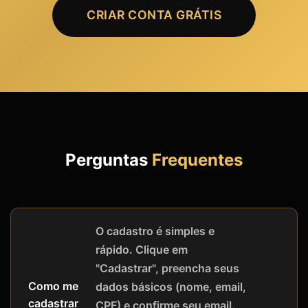
CRIAR CONTA GRÁTIS
Perguntas
Frequentes
O cadastro é simples e
rápido. Clique em
"Cadastrar", preencha seus
Como me
dados básicos (nome, email,
cadastrar
CPF) e confirme seu email.