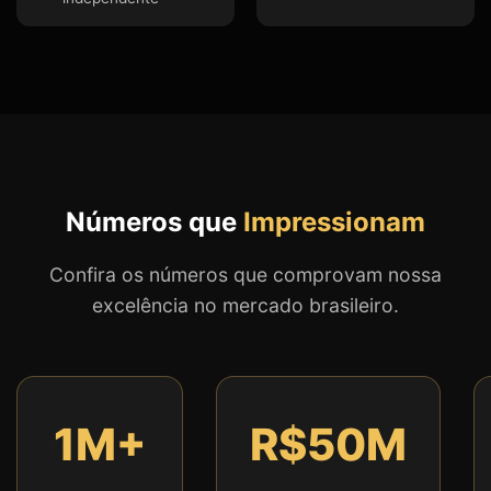
Números que
Impressionam
Confira os números que comprovam nossa
excelência no mercado brasileiro.
1M+
R$50M