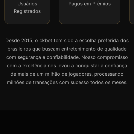
Usuários
Pagos em Prêmios
Registrados
Desde 2015, o ckbet tem sido a escolha preferida dos
brasileiros que buscam entretenimento de qualidade
com segurança e confiabilidade. Nosso compromisso
com a excelência nos levou a conquistar a confiança
de mais de um milhão de jogadores, processando
milhões de transações com sucesso todos os meses.