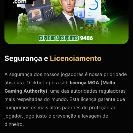
Segurança e
Licenciamento
A segurança dos nossos jogadores é nossa prioridade
absoluta. O ckbet opera sob
licença MGA (Malta
Gaming Authority)
, uma das autoridades reguladoras
mais respeitadas do mundo. Esta licença garante que
cumprimos os mais altos padrões de proteção ao
jogador, jogo justo e prevenção à lavagem de
dinheiro.