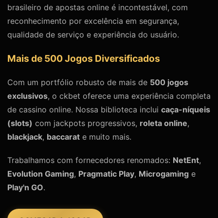
brasileiro de apostas online é incontestável, com
reconhecimento por excelência em segurança,
qualidade de serviço e experiência do usuário.
Mais de 500 Jogos Diversificados
Com um portfólio robusto de mais de
500 jogos
exclusivos
, o ckbet oferece uma experiência completa
de cassino online. Nossa biblioteca inclui
caça-níqueis
(slots)
com jackpots progressivos,
roleta online
,
blackjack
,
baccarat
e muito mais.
Trabalhamos com fornecedores renomados:
NetEnt
,
Evolution Gaming
,
Pragmatic Play
,
Microgaming
e
Play'n GO
.