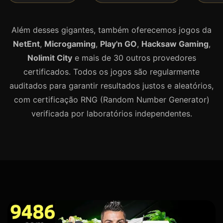
Além desses gigantes, também oferecemos jogos da
NetEnt
,
Microgaming
,
Play'n GO
,
Hacksaw Gaming
,
Nolimit City
e mais de 30 outros provedores
certificados. Todos os jogos são regularmente
auditados para garantir resultados justos e aleatórios,
com certificação RNG (Random Number Generator)
verificada por laboratórios independentes.