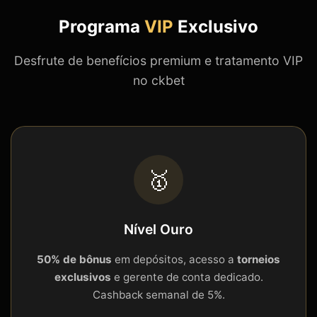
Programa
VIP
Exclusivo
Desfrute de benefícios premium e tratamento VIP
no ckbet
🥇
Nível Ouro
50% de bônus
em depósitos, acesso a
torneios
exclusivos
e gerente de conta dedicado.
Cashback semanal de 5%.