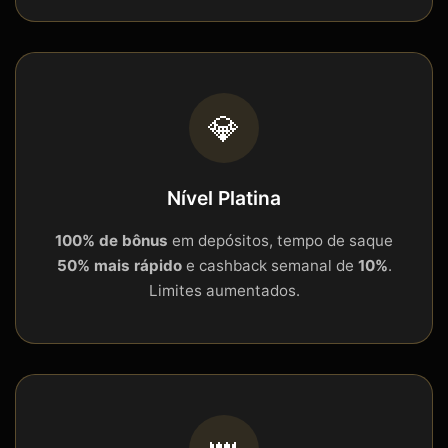
💎
Nível Platina
100% de bônus
em depósitos, tempo de saque
50% mais rápido
e cashback semanal de
10%
.
Limites aumentados.