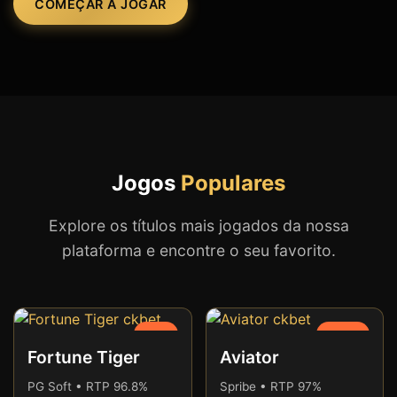
COMEÇAR A JOGAR
Jogos
Populares
Explore os títulos mais jogados da nossa
plataforma e encontre o seu favorito.
HOT
NOVO
Fortune Tiger
Aviator
PG Soft • RTP 96.8%
Spribe • RTP 97%