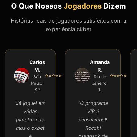
O Que Nossos
Jogadores
Dizem
Histórias reais de jogadores satisfeitos com a
experiência ckbet
Carlos
Amanda
M.
R.
⭐⭐⭐⭐⭐
⭐⭐⭐⭐⭐
São
Rio de
Paulo,
Janeiro,
SP
RJ
"Já joguei em
"O programa
várias
VIP é
plataformas,
sensacional!
mas o ckbet
Recebi
é
cashback de