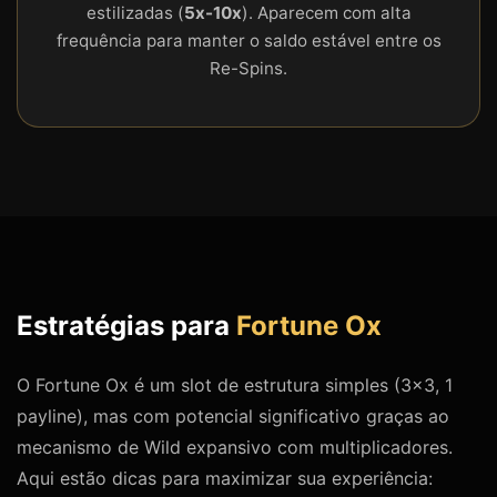
estilizadas (
5x-10x
). Aparecem com alta
frequência para manter o saldo estável entre os
Re-Spins.
Estratégias para
Fortune Ox
O Fortune Ox é um slot de estrutura simples (3×3, 1
payline), mas com potencial significativo graças ao
mecanismo de Wild expansivo com multiplicadores.
Aqui estão dicas para maximizar sua experiência: