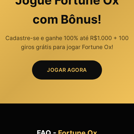
Jogue Fortune Ox
com Bônus!
Cadastre-se e ganhe 100% até R$1.000 + 100
giros grátis para jogar Fortune Ox!
JOGAR AGORA
FAQ -
Fortune Ox