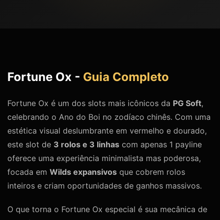
Fortune Ox -
Guia Completo
Fortune Ox é um dos slots mais icônicos da
PG Soft
,
celebrando o Ano do Boi no zodíaco chinês. Com uma
estética visual deslumbrante em vermelho e dourado,
este slot de
3 rolos e 3 linhas
com apenas 1 payline
oferece uma experiência minimalista mas poderosa,
focada em
Wilds expansivos
que cobrem rolos
inteiros e criam oportunidades de ganhos massivos.
O que torna o Fortune Ox especial é sua mecânica de