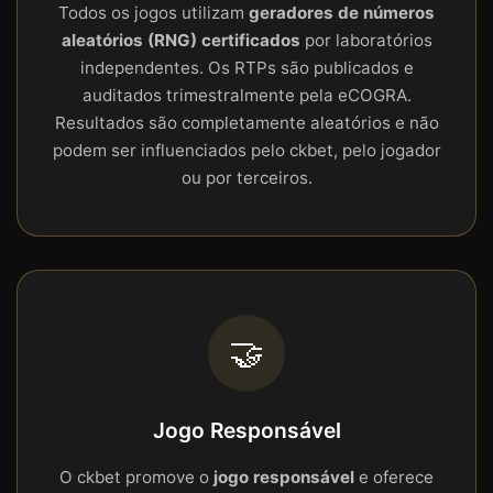
Todos os jogos utilizam
geradores de números
aleatórios (RNG) certificados
por laboratórios
independentes. Os RTPs são publicados e
auditados trimestralmente pela eCOGRA.
Resultados são completamente aleatórios e não
podem ser influenciados pelo ckbet, pelo jogador
ou por terceiros.
🤝
Jogo Responsável
O ckbet promove o
jogo responsável
e oferece