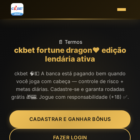
📄 Termos
ckbet fortune dragon❤️ edição
lendária ativa
ckbet 🧠💵 A banca está pagando bem quando
você joga com cabeça — controle de risco +
metas diárias. Cadastre-se e garanta rodadas
grátis 🎁🎰. Jogue com responsabilidade (+18) ✅.
CADASTRAR E GANHAR BÔNUS
FAZER LOGIN