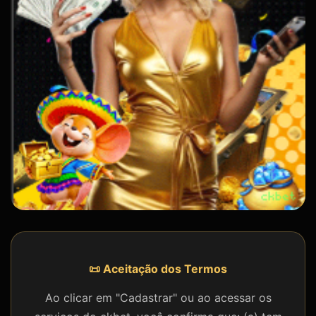
📜 Aceitação dos Termos
Ao clicar em "Cadastrar" ou ao acessar os