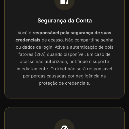
🔐
Segurança da Conta
Você é
responsável pela segurança de suas
credenciais
de acesso. Não compartilhe senha
ou dados de login. Ative a autenticação de dois
fatores (2FA) quando disponível. Em caso de
acesso não autorizado, notifique o suporte
imediatamente. O ckbet não será responsável
por perdas causadas por negligência na
proteção de credenciais.