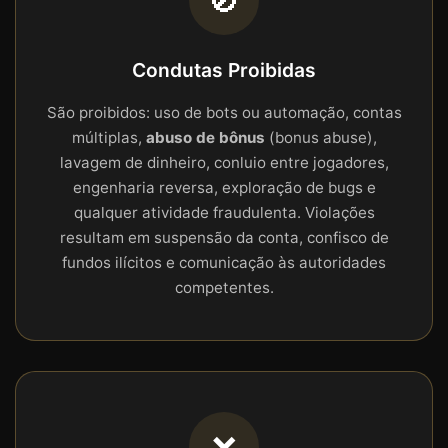
🚫
Condutas Proibidas
São proibidos: uso de bots ou automação, contas
múltiplas,
abuso de bônus
(bonus abuse),
lavagem de dinheiro, conluio entre jogadores,
engenharia reversa, exploração de bugs e
qualquer atividade fraudulenta. Violações
resultam em suspensão da conta, confisco de
fundos ilícitos e comunicação às autoridades
competentes.
❌