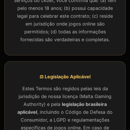
serviços do ckbet, você confirma que: (a) tem
pelo menos 18 anos; (b) possui capacidade
legal para celebrar este contrato; (c) reside
em jurisdição onde jogos online são
permitidos; (d) todas as informações
fornecidas são verdadeiras e completas.
⚖️ Legislação Aplicável
Estes Termos são regidos pelas leis da
jurisdição de nossa licença (Malta Gaming
Authority) e pela
legislação brasileira
aplicável
, incluindo o Código de Defesa do
Consumidor, a LGPD e regulamentações
específicas de jogos online. Em caso de