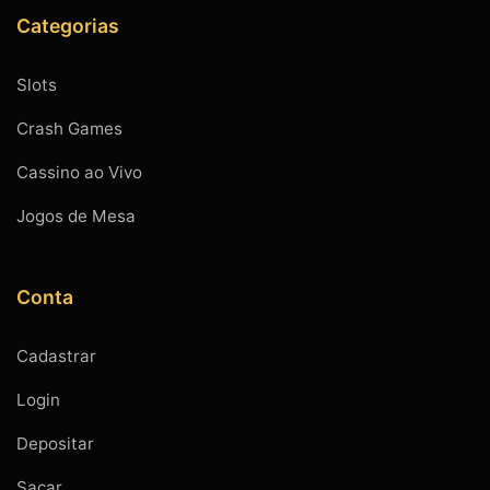
Categorias
Slots
Crash Games
Cassino ao Vivo
Jogos de Mesa
Conta
Cadastrar
Login
Depositar
Sacar